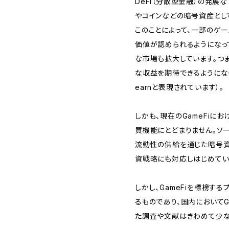
DeFi（分散型金融）の発展
やコインなどの暗号資産とし
このことによって、一部のゲ
価値が認められるようになっ
な市場も拡大しています。つ
な収益を期待できるようになって
earnと表現されています）。
しかも、現在のGameFiに
買機能にとどまりません。ソ
流動性の供給を通じた暗号資
資戦略にも対応しはじめてい
しかし、GameFiを標榜す
るものであり、国内においてG
た調査や文献はきわめて少な