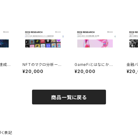
達成さ
NFTのマクロ分析ー価
GameFiとはなにか―
金融バ
状の問
格の復活が見込まれる
DeFiの重要性と課題、
PPL
¥20,000
¥20,000
¥20
を探る
コレクションの選定基
CEXの役割（2021年11
産への
行）
準を検証（2023年12月
月発行）
月発行
発行）
商品一覧に戻る
づく表記