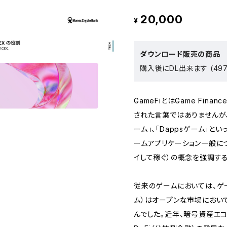
20,000
¥
ダウンロード販売の商品
購入後にDL出来ます (497
GameFiとはGame Fin
された言葉ではありませんが、
ーム」、「Dappsゲーム」と
ームアプリケーション一般について
イして稼ぐ）の概念を強調す
従来のゲームにおいては、ゲ
ム）はオープンな市場におい
んでした。近年、暗号資産エコ