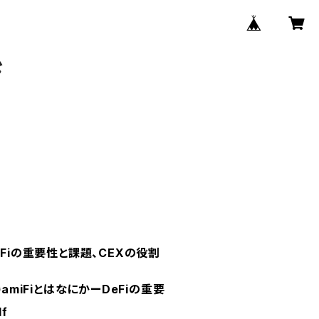
ジ
eFiの重要性と課題、CEXの役割
GamiFiとはなにかーDeFiの重要
f